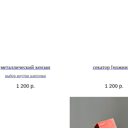
металлический кензан
секатор [ножни
выбор внутри карточки
1 200
р.
1 200
р.