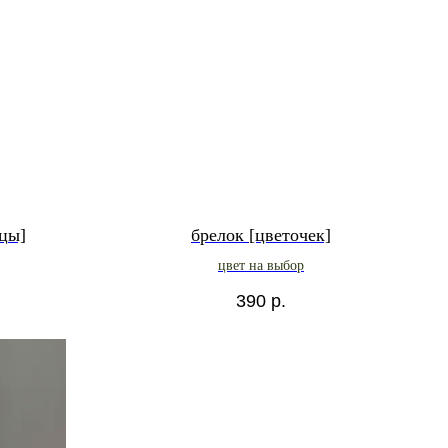
цы]
брелок [цветочек]
цвет на выбор
390
р.