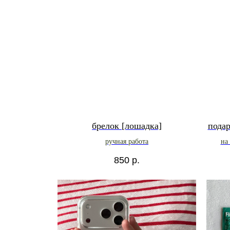
брелок [лошадка]
пода
ручная работа
на
850
р.