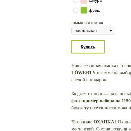
сакура
фреш
гамма салфеток
Купить
Наша сезонная охапка с плю
LÓWERTY
в гамме на выбор
свечой в подарок.
Бюджет охапки — на ваш выбо
фото пример набора на 1150
бюджету и сезонности можно
Что такое ОХАПКА?
Охапк
мастерской. Состав воздушн