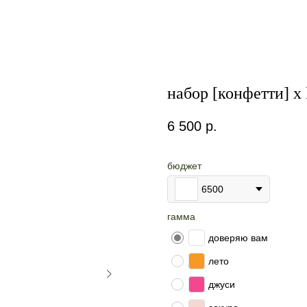
набор [конфетти] х 
6 500
р.
бюджет
6500
гамма
доверяю вам
лето
джуси