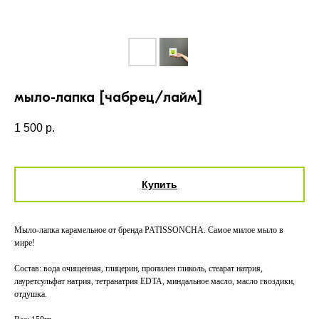
мыло-лапка [чабрец/лайм]
1 500
р.
Купить
Мыло-лапка карамельное от бренда PATISSONCHA. Самое милое мыло в
мире!
Состав: вода очищенная, глицерин, пропилен гликоль, стеарат натрия,
лауретсульфат натрия, тетранатрия EDTA, миндальное масло, масло гвоздики,
отдушка.