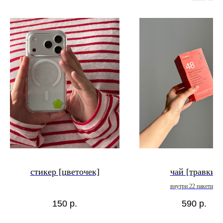
стикер [цветочек]
чай [травки]
внутри 22 пакетика
150
р.
590
р.