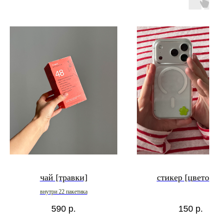
чай [травки]
стикер [цветоче
внутри 22 пакетика
590
р.
150
р.