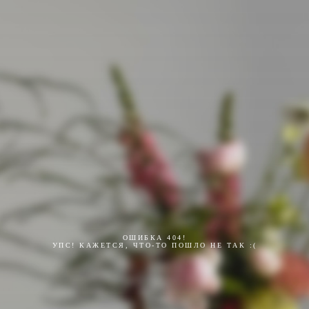
ОШИБКА 404!
УПС! КАЖЕТСЯ, ЧТО-ТО ПОШЛО НЕ ТАК :(