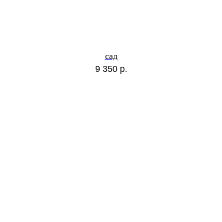
сад
9 350
р.