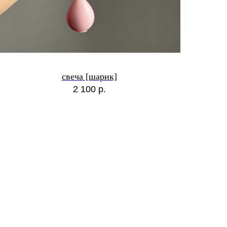
свеча [шарик]
2 100
р.