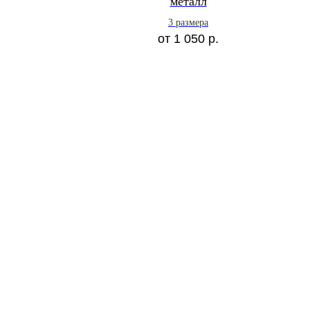
металл
3 размера
от
1 050
р.