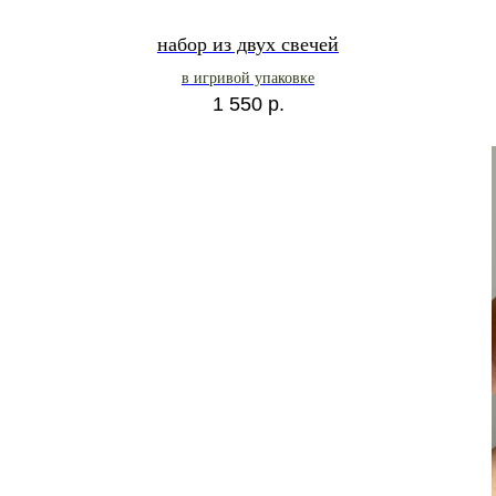
набор из двух свечей
в игривой упаковке
1 550
р.