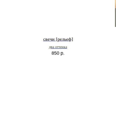
свечи [рельеф]
два оттенка
850
р.