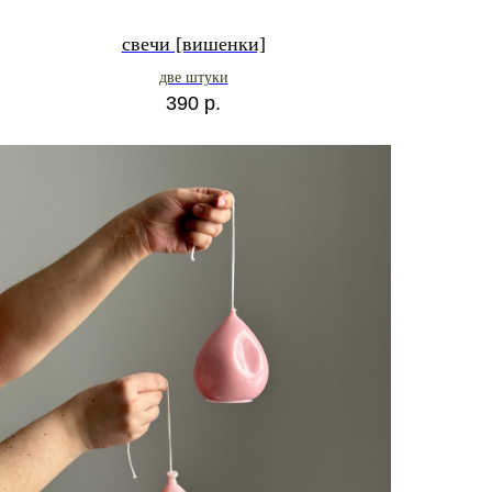
свечи [вишенки]
две штуки
390
р.