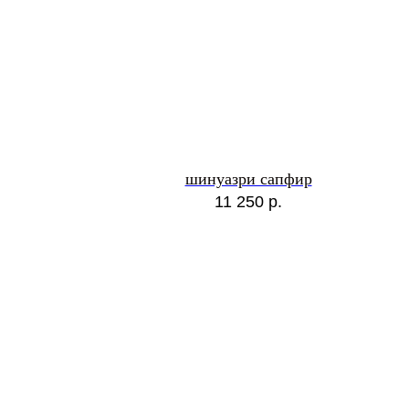
шинуазри сапфир
11 250
р.