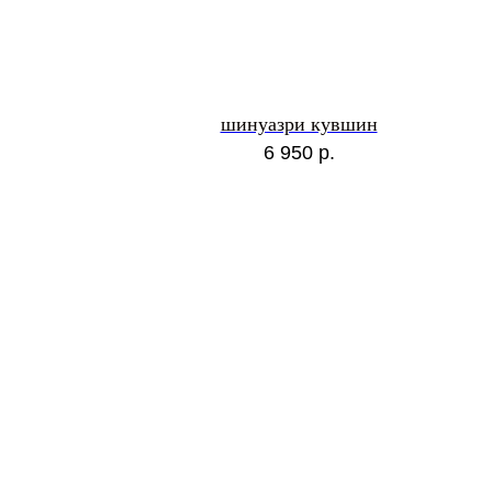
шинуазри кувшин
6 950
р.