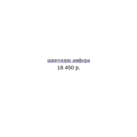
шинуазри амфора
18 450
р.